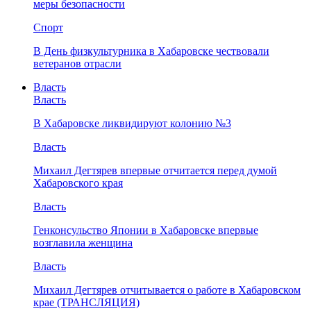
меры безопасности
Спорт
В День физкультурника в Хабаровске чествовали
ветеранов отрасли
Власть
Власть
В Хабаровске ликвидируют колонию №3
Власть
Михаил Дегтярев впервые отчитается перед думой
Хабаровского края
Власть
Генконсульство Японии в Хабаровске впервые
возглавила женщина
Власть
Михаил Дегтярев отчитывается о работе в Хабаровском
крае (ТРАНСЛЯЦИЯ)