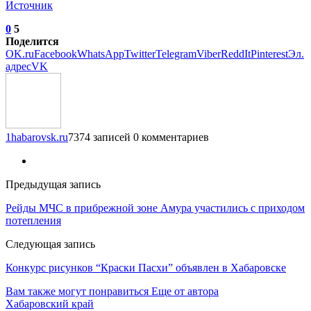
Источник
0
5
Поделится
OK.ru
Facebook
WhatsApp
Twitter
Telegram
Viber
ReddIt
Pinterest
Эл.
адрес
VK
1habarovsk.ru
7374 записей
0 комментариев
Предыдущая запись
Рейды МЧС в прибрежной зоне Амура участились с приходом
потепления
Следующая запись
Конкурс рисунков “Краски Пасхи” объявлен в Хабаровске
Вам также могут понравиться
Еще от автора
Хабаровский край