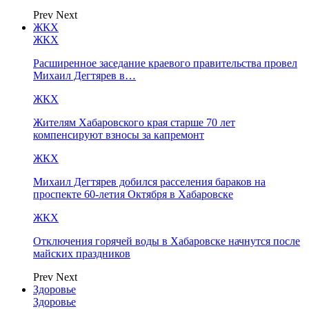
Prev
Next
ЖКХ
ЖКХ
Расширенное заседание краевого правительства провел
Михаил Дегтярев в…
ЖКХ
Жителям Хабаровского края старше 70 лет
компенсируют взносы за капремонт
ЖКХ
Михаил Дегтярев добился расселения бараков на
проспекте 60-летия Октября в Хабаровске
ЖКХ
Отключения горячей воды в Хабаровске начнутся после
майских праздников
Prev
Next
Здоровье
Здоровье