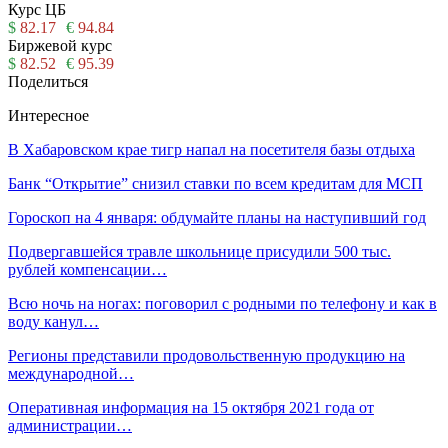
Курс ЦБ
$
82.17
€
94.84
Биржевой курс
$
82.52
€
95.39
Поделиться
Интересное
В Хабаровском крае тигр напал на посетителя базы отдыха
Банк “Открытие” снизил ставки по всем кредитам для МСП
Гороскоп на 4 января: обдумайте планы на наступивший год
Подвергавшейся травле школьнице присудили 500 тыс.
рублей компенсации…
Всю ночь на ногах: поговорил с родными по телефону и как в
воду канул…
Регионы представили продовольственную продукцию на
международной…
Оперативная информация на 15 октября 2021 года от
администрации…