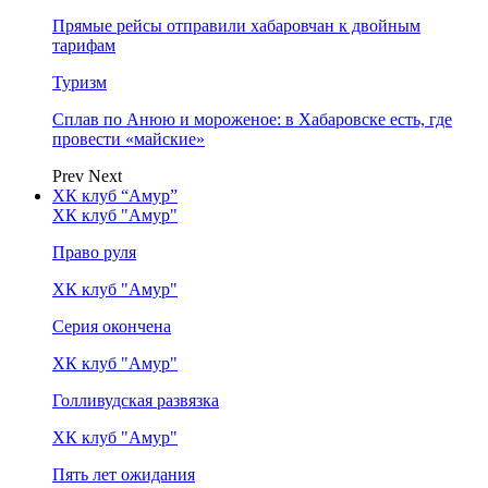
Прямые рейсы отправили хабаровчан к двойным
тарифам
Туризм
Сплав по Анюю и мороженое: в Хабаровске есть, где
провести «майские»
Prev
Next
ХК клуб “Амур”
ХК клуб "Амур"
Право руля
ХК клуб "Амур"
Серия окончена
ХК клуб "Амур"
Голливудская развязка
ХК клуб "Амур"
Пять лет ожидания