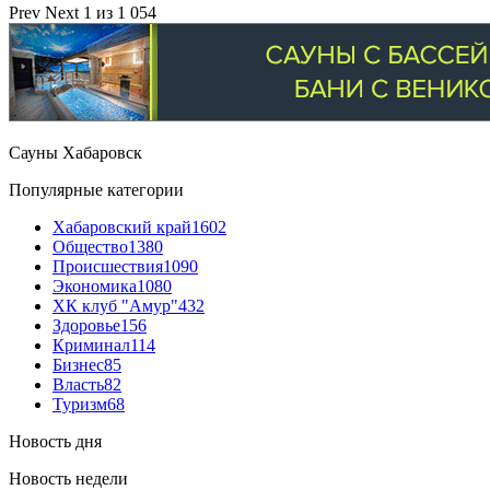
Prev
Next
1 из 1 054
Сауны Хабаровск
Популярные категории
Хабаровский край
1602
Общество
1380
Происшествия
1090
Экономика
1080
ХК клуб "Амур"
432
Здоровье
156
Криминал
114
Бизнес
85
Власть
82
Туризм
68
Новость дня
Новость недели