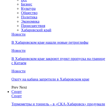
Бизнес
Культура
Общество
Политика
Экономика
Происшествия
Хабаровский край
Новости
В Хабаровском крае нашли новые петроглифы
Новости
В Хабаровском крае закроют пункт пропуска на границе
с Китаем
Новости
Охоту на кабана запретили в Хабаровском крае
Prev
Next
Спорт
Спорт
Термометры и тоннель – в «СКА-Хабаровск» продумали