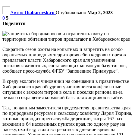
Автор
1habarovsk.ru
Опубликовано
Мар 2, 2023
0
5
Поделится
Сократить сезон охоты на копытных и запретить на особо
охраняемых природных территориях сбор кедровых орехов
предлагают власти Хабаровского края для увеличения
поголовья животных, составляющих кормовую базу тигров,
сообщает пресс-служба ФГБУ “Заповедное Приамурье”.
В среду экологи и чиновники на совещании в правительстве
Хабаровского края обсудили участившиеся конфликтные
ситуации с заходом тигров в села и поселки региона из-за
резкого сокращения кормовой базы для хищников в тайге.
Так, по данным заместителя председателя правительства края
по природным ресурсам и сельскому хозяйству Дария Тюрина,
которые приводит пресс-служба дирекции, тигры 167 раз
заходили в 64 населенных пунктах края, по одному разу на
пасеку, охотбазу, стали встречаться в дневное время на
автодороге. Хищники задавили на частных подворьях 131