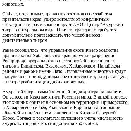
животных.
Сейчас, по данным управления охотничьего хозяйства
правительства края, ущерб жителям от конфликтных
ситуаций с тиграми компенсирует АНО “Центр “Амурский
тигр” в натуральном виде. Причем, гражданам требуется
документально подтверждать, что ущерб нанесен
действительно тигром.
Ранее сообщалось, что управление охотничьего хозяйства
правительства Хабаровского края получило разрешение
Росприроднадзора на отлов шести особей конфликтных
тигров в Бикинском, Вяземском, Хабаровском, Нанайском
районах и районе имени Лазо. Отловленные животные будут
выпущены в природу, подальше от поселений, или размещены
в центре реабилитации диких животных.
Амурский тигр – самый крупный подвид тигра на планете.
Он занесен в Красные книги России и мира. В дикой природе
этот хищник обитает в основном на территории Приморского
и Хабаровского краев, Амурской и Еврейской автономной
областей и в небольшом количестве в Китае и Северной
Корее. Согласно результатам сплошного учета, численность
амурских тигров в России достигла 750 особей.