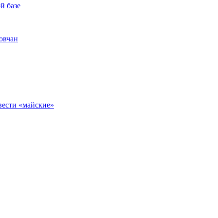
й базе
овчан
вести «майские»