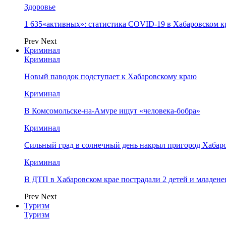
Здоровье
1 635«активных»: статистика COVID-19 в Хабаровском кр
Prev
Next
Криминал
Криминал
Новый паводок подступает к Хабаровскому краю
Криминал
В Комсомольске-на-Амуре ищут «человека-бобра»
Криминал
Сильный град в солнечный день накрыл пригород Хабар
Криминал
В ДТП в Хабаровском крае пострадали 2 детей и младене
Prev
Next
Туризм
Туризм