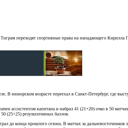
к Тиграм переходят спортивные права на нападающего Кирилла П
меле. В юниорском возрасте переехал в Санкт-Петербург, где в
начен ассистентом капитана и набрал 41 (21+20) очко в 50 матч
в 50 (25+25) результативных баллов.
грал до конца прошлого сезона. В матчах за дальневосточников з