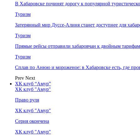
В Хабаровске починят дорогу к популярной туристическо
Туризм
Затерянный мир Дуссе-Алиня станет доступнее для хабар
Туризм
Прямые рейсы отправили хабаровчан к двойным тарифам
Туризм
Сплав по Анюю и мороженое: в Хабаровске есть, где про
Prev
Next
ХК клуб “Амур”
ХК клуб "Амур"
Право руля
ХК клуб "Амур"
Серия окончена
ХК клуб "Амур"