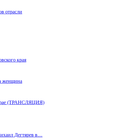
ов отрасли
овского края
ла женщина
м крае (ТРАНСЛЯЦИЯ)
Михаил Дегтярев в…