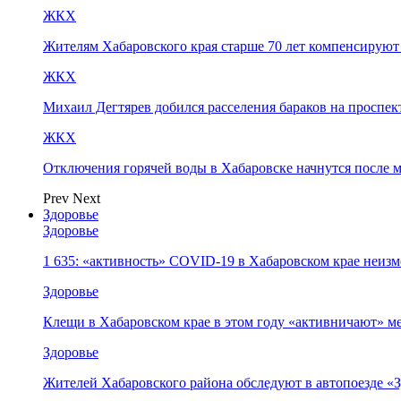
ЖКХ
Жителям Хабаровского края старше 70 лет компенсируют
ЖКХ
Михаил Дегтярев добился расселения бараков на проспек
ЖКХ
Отключения горячей воды в Хабаровске начнутся после 
Prev
Next
Здоровье
Здоровье
1 635: «активность» COVID-19 в Хабаровском крае неиз
Здоровье
Клещи в Хабаровском крае в этом году «активничают» м
Здоровье
Жителей Хабаровского района обследуют в автопоезде 