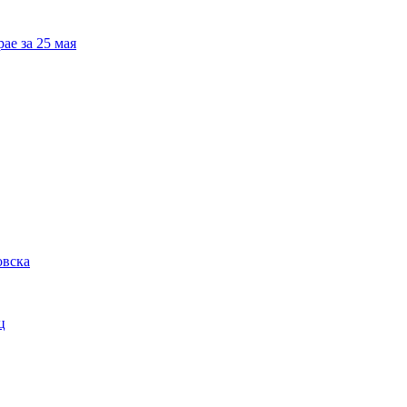
ае за 25 мая
овска
ц