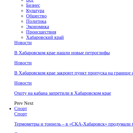
Бизнес
Культура
Общество
Политика
Экономика
Происшествия
Хабаровский край
Новости
В Хабаровском крае нашли новые петроглифы
Новости
В Хабаровском крае закроют пункт пропуска на границе 
Новости
Охоту на кабана запретили в Хабаровском крае
Prev
Next
Спорт
Спорт
Термометры и тоннель – в «СКА-Хабаровск» продумали 