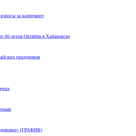
 взносы за капремонт
те 60-летия Октября в Хабаровске
майских праздников
менна
еньше
«Здоровье» (ГРАФИК)