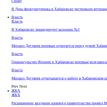
Спорт
В День физкультурника в Хабаровске чествовали ветеран
Власть
Власть
В Хабаровске ликвидируют колонию №3
Власть
Михаил Дегтярев впервые отчитается перед думой Хабар
Власть
Генконсульство Японии в Хабаровске впервые возглави
Власть
Михаил Дегтярев отчитывается о работе в Хабаровско
Prev
Next
ЖКХ
ЖКХ
Расширенное заседание краевого правительства провел 