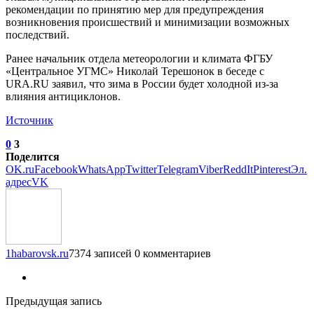
рекомендации по принятию мер для предупреждения
возникновения происшествий и минимизации возможных
последствий.
Ранее начальник отдела метеорологии и климата ФГБУ
«Центральное УГМС» Николай Терешонок в беседе с
URA.RU заявил, что зима в России будет холодной из-за
влияния антициклонов.
Источник
0
3
Поделится
OK.ru
Facebook
WhatsApp
Twitter
Telegram
Viber
ReddIt
Pinterest
Эл.
адрес
VK
1habarovsk.ru
7374 записей
0 комментариев
Предыдущая запись