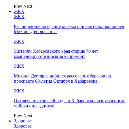
Prev
Next
ЖКХ
ЖКХ
Расширенное заседание краевого правительства провел
Михаил Дегтярев в…
ЖКХ
Жителям Хабаровского края старше 70 лет
компенсируют взносы за капремонт
ЖКХ
Михаил Дегтярев добился расселения бараков на
проспекте 60-летия Октября в Хабаровске
ЖКХ
Отключения горячей воды в Хабаровске начнутся после
майских праздников
Prev
Next
Здоровье
Здоровье