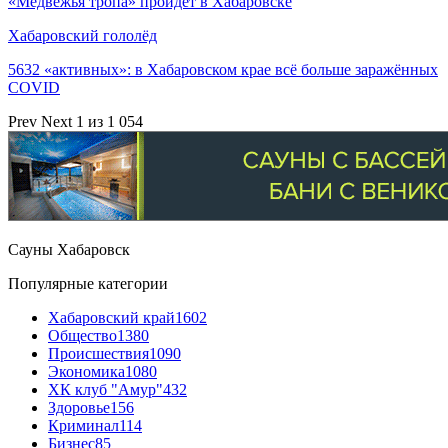
«Медвежья тропа» пройдёт в Хабаровске
Хабаровский гололёд
5632 «активных»: в Хабаровском крае всё больше заражённых
COVID
Prev
Next
1 из 1 054
Сауны Хабаровск
Популярные категории
Хабаровский край
1602
Общество
1380
Происшествия
1090
Экономика
1080
ХК клуб "Амур"
432
Здоровье
156
Криминал
114
Бизнес
85