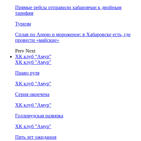
Прямые рейсы отправили хабаровчан к двойным
тарифам
Туризм
Сплав по Анюю и мороженое: в Хабаровске есть, где
провести «майские»
Prev
Next
ХК клуб “Амур”
ХК клуб "Амур"
Право руля
ХК клуб "Амур"
Серия окончена
ХК клуб "Амур"
Голливудская развязка
ХК клуб "Амур"
Пять лет ожидания