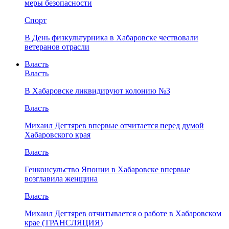
меры безопасности
Спорт
В День физкультурника в Хабаровске чествовали
ветеранов отрасли
Власть
Власть
В Хабаровске ликвидируют колонию №3
Власть
Михаил Дегтярев впервые отчитается перед думой
Хабаровского края
Власть
Генконсульство Японии в Хабаровске впервые
возглавила женщина
Власть
Михаил Дегтярев отчитывается о работе в Хабаровском
крае (ТРАНСЛЯЦИЯ)