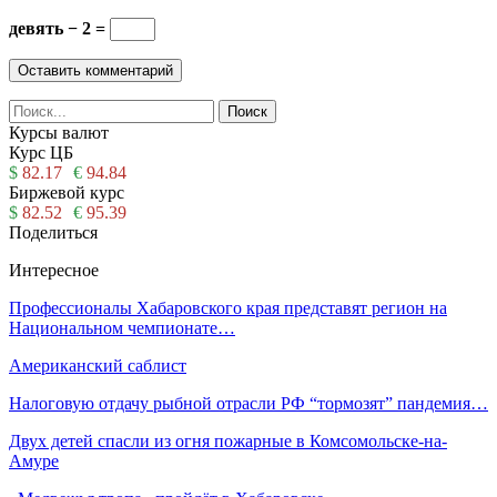
девять − 2 =
Курсы валют
Курс ЦБ
$
82.17
€
94.84
Биржевой курс
$
82.52
€
95.39
Поделиться
Интересное
Профессионалы Хабаровского края представят регион на
Национальном чемпионате…
Американский саблист
Налоговую отдачу рыбной отрасли РФ “тормозят” пандемия…
Двух детей спасли из огня пожарные в Комсомольске-на-
Амуре