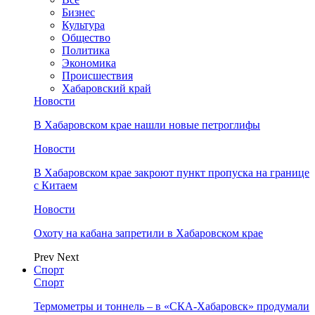
Бизнес
Культура
Общество
Политика
Экономика
Происшествия
Хабаровский край
Новости
В Хабаровском крае нашли новые петроглифы
Новости
В Хабаровском крае закроют пункт пропуска на границе
с Китаем
Новости
Охоту на кабана запретили в Хабаровском крае
Prev
Next
Спорт
Спорт
Термометры и тоннель – в «СКА-Хабаровск» продумали