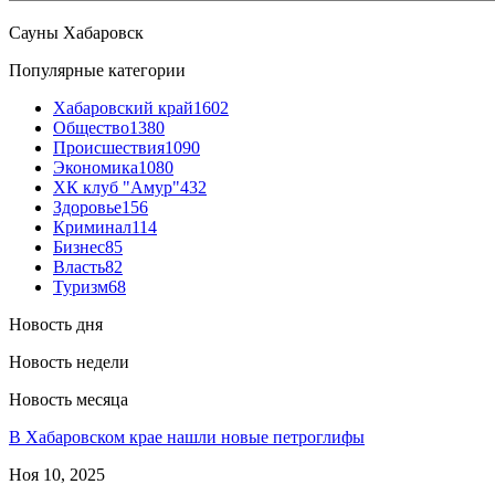
Сауны Хабаровск
Популярные категории
Хабаровский край
1602
Общество
1380
Происшествия
1090
Экономика
1080
ХК клуб "Амур"
432
Здоровье
156
Криминал
114
Бизнес
85
Власть
82
Туризм
68
Новость дня
Новость недели
Новость месяца
В Хабаровском крае нашли новые петроглифы
Ноя 10, 2025