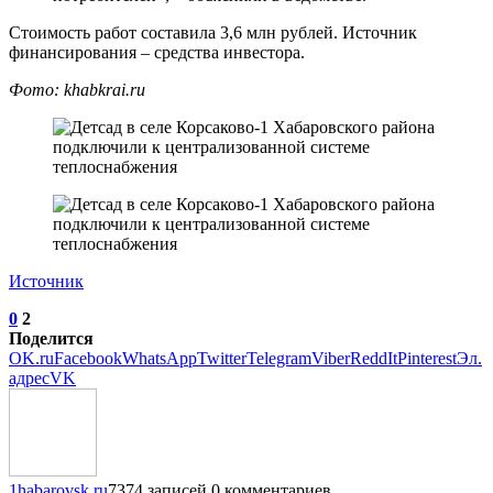
Стоимость работ составила 3,6 млн рублей. Источник
финансирования – средства инвестора.
Фото:
khabkrai.ru
Источник
0
2
Поделится
OK.ru
Facebook
WhatsApp
Twitter
Telegram
Viber
ReddIt
Pinterest
Эл.
адрес
VK
1habarovsk.ru
7374 записей
0 комментариев