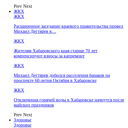
Prev
Next
ЖКХ
ЖКХ
Расширенное заседание краевого правительства провел
Михаил Дегтярев в…
ЖКХ
Жителям Хабаровского края старше 70 лет
компенсируют взносы за капремонт
ЖКХ
Михаил Дегтярев добился расселения бараков на
проспекте 60-летия Октября в Хабаровске
ЖКХ
Отключения горячей воды в Хабаровске начнутся после
майских праздников
Prev
Next
Здоровье
Здоровье