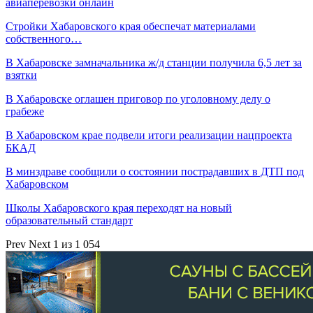
авиаперевозки онлайн
Стройки Хабаровского края обеспечат материалами
собственного…
В Хабаровске замначальника ж/д станции получила 6,5 лет за
взятки
В Хабаровске оглашен приговор по уголовному делу о
грабеже
В Хабаровском крае подвели итоги реализации нацпроекта
БКАД
В минздраве сообщили о состоянии пострадавших в ДТП под
Хабаровском
Школы Хабаровского края переходят на новый
образовательный стандарт
Prev
Next
1 из 1 054