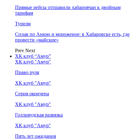
Прямые рейсы отправили хабаровчан к двойным
тарифам
Туризм
Сплав по Анюю и мороженое: в Хабаровске есть, где
провести «майские»
Prev
Next
ХК клуб “Амур”
ХК клуб "Амур"
Право руля
ХК клуб "Амур"
Серия окончена
ХК клуб "Амур"
Голливудская развязка
ХК клуб "Амур"
Пять лет ожидания