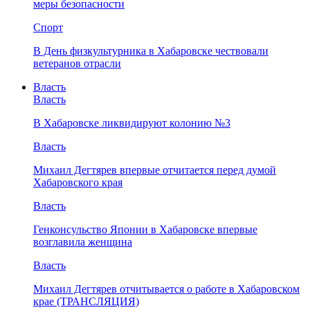
меры безопасности
Спорт
В День физкультурника в Хабаровске чествовали
ветеранов отрасли
Власть
Власть
В Хабаровске ликвидируют колонию №3
Власть
Михаил Дегтярев впервые отчитается перед думой
Хабаровского края
Власть
Генконсульство Японии в Хабаровске впервые
возглавила женщина
Власть
Михаил Дегтярев отчитывается о работе в Хабаровском
крае (ТРАНСЛЯЦИЯ)