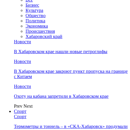
Бизнес
Культура
Общество
Политика
Экономика
Происшествия
Хабаровский край
Новости
В Хабаровском крае нашли новые петроглифы
Новости
В Хабаровском крае закроют пункт пропуска на границе
с Китаем
Новости
Охоту на кабана запретили в Хабаровском крае
Prev
Next
Спорт
Спорт
Термометры и тоннель – в «СКА-Хабаровск» продумали